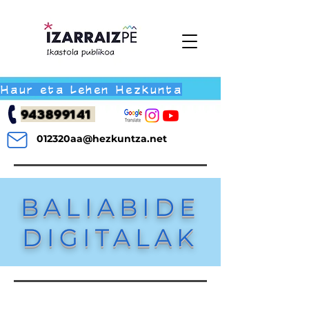
Haur eta Lehen Hezkunta
943899141
012320aa@hezkuntza.net
BALIABIDE
DIGITALAK