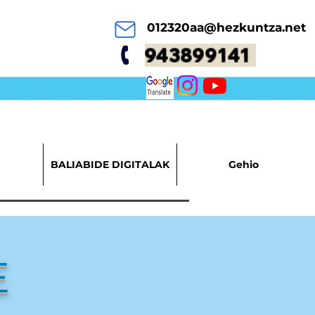
012320aa@hezkuntza.net
943899141
BALIABIDE DIGITALAK
Gehio
E