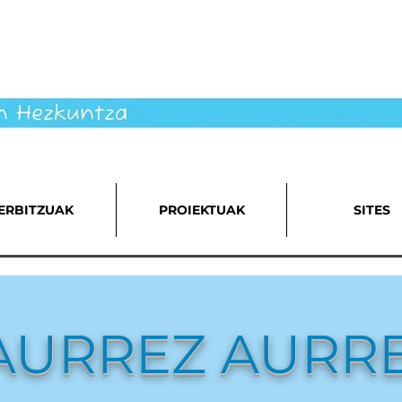
ERBITZUAK
PROIEKTUAK
SITES
AURREZ AURR