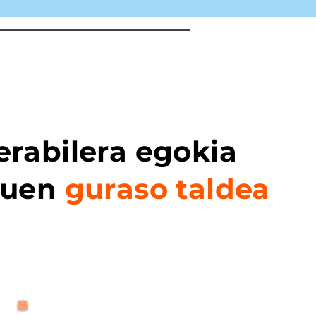
erabilera egokia
duen
guraso taldea