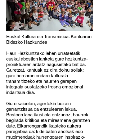
Euskal Kultura eta Transmisioa: Kantuaren
Bidezko Hazkundea
Haur Hezkuntzako lehen urratsetatik,
euskal abestien lanketa gure hezkuntza-
proiektuaren ardatz nagusietako bat da.
Guretzat, kantuak ez dira doinu soilak;
gure herriaren ondare kulturala
transmititzeko eta haurren garapen
integrala sustatzeko tresna emozional
indartsua dira.
Gure saioetan, agertokia bezain
garrantzitsua da entzulearen lekua.
Besteen lana ikusi eta entzunez, haurrek
begirada kritikoa eta miresmena garatzen
dute. Elkarrengandik ikasteko aukera
paregabea da: kide baten ahotsak edo
mugimenduak hurrengoaren inspirazio-