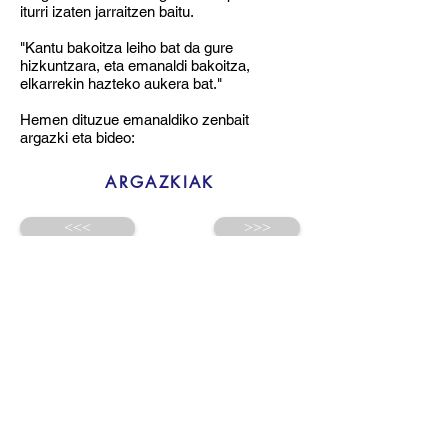
iturri izaten jarraitzen baitu.
"Kantu bakoitza leiho bat da gure
hizkuntzara, eta emanaldi bakoitza,
elkarrekin hazteko aukera bat."
Hemen dituzue emanaldiko zenbait
argazki eta bideo:
ARGAZKIAK
<<<
>>>
HAUR HEZKUNTZA
Euskal Herria kalea 50
943899141