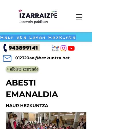
Haur eta Lehen Hezkunta
943899141
012320aa@hezkuntza.net
< albiste zerrenda
ABESTI
EMANALDIA
HAUR HEZKUNTZA