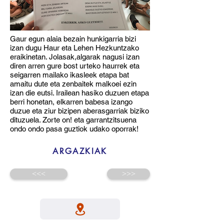
Gaur egun alaia bezain hunkigarria bizi
izan dugu Haur eta Lehen Hezkuntzako
eraikinetan. Jolasak,algarak nagusi izan
diren arren gure bost urteko haurrek eta
seigarren mailako ikasleek etapa bat
amaitu dute eta zenbaitek malkoei ezin
izan die eutsi. Irailean hasiko duzuen etapa
berri honetan, elkarren babesa izango
duzue eta ziur bizipen aberasgarriak biziko
dituzuela. Zorte on! eta garrantzitsuena
ondo ondo pasa guztiok udako oporrak!
ARGAZKIAK
<<<
>>>