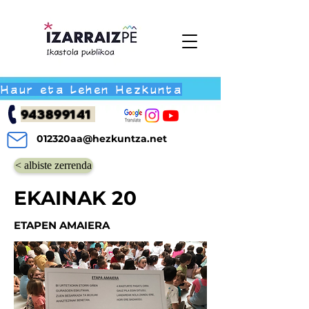
Haur eta Lehen Hezkunta
943899141
012320aa@hezkuntza.net
< albiste zerrenda
EKAINAK 20
ETAPEN AMAIERA