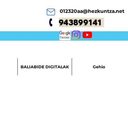
012320aa@hezkuntza.net
943899141
BALIABIDE DIGITALAK
Gehio