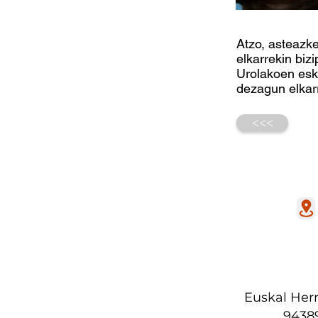
Atzo, asteazke
elkarrekin biz
Urolakoen esku
dezagun elkarr
<<<
HAUR HE
Euskal Herr
9438