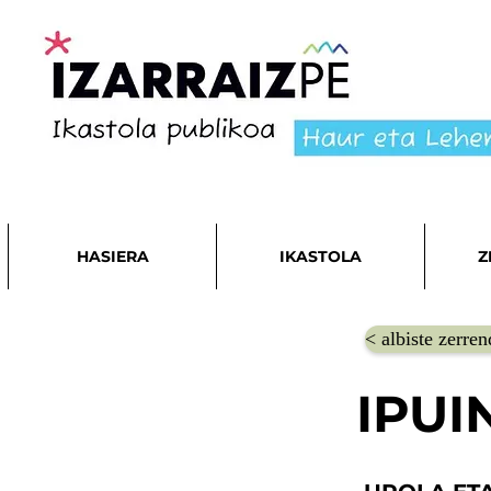
HASIERA
IKASTOLA
Z
< albiste zerren
IPUI