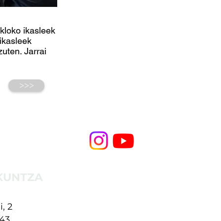
kloko ikasleek
 ikasleek
uten. Jarrai
>>>
KUNTZA
i, 2
43