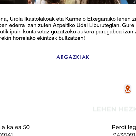
na, Urola Ikastolakoak eta Karmelo Etxegaraiko lehen zi
ipen ederra izan zuten Azpeitiko Udal Liburutegian. Gure
tik ipuin kontaketaz gozatzeko aukera paregabea izan z
ekin horrelako ekintzak bultzatzen!
ARGAZKIAK
ZKUNTZA
LEHEN HEZ
ia kalea 50
Perdilleg
99141
9438991