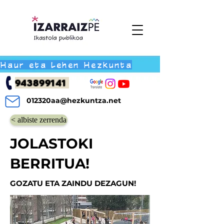
Haur eta Lehen Hezkunta
943899141
012320aa@hezkuntza.net
< albiste zerrenda
JOLASTOKI
BERRITUA!
GOZATU ETA ZAINDU DEZAGUN!