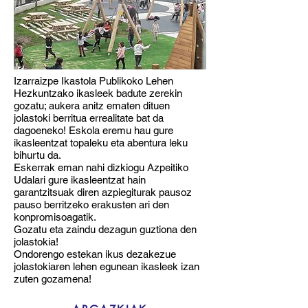
Izarraizpe Ikastola Publikoko Lehen
Hezkuntzako ikasleek badute zerekin
gozatu; aukera anitz ematen dituen
jolastoki berritua errealitate bat da
dagoeneko! Eskola eremu hau gure
ikasleentzat topaleku eta abentura leku
bihurtu da.
Eskerrak eman nahi dizkiogu Azpeitiko
Udalari gure ikasleentzat hain
garantzitsuak diren azpiegiturak pausoz
pauso berritzeko erakusten ari den
konpromisoagatik.
Gozatu eta zaindu dezagun guztiona den
jolastokia!
Ondorengo estekan ikus dezakezue
jolastokiaren lehen egunean ikasleek izan
zuten gozamena!