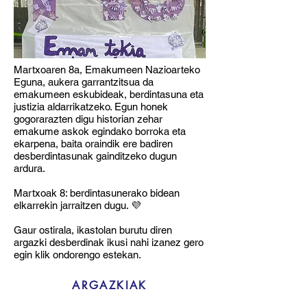
Martxoaren 8a, Emakumeen Nazioarteko
Eguna, aukera garrantzitsua da
emakumeen eskubideak, berdintasuna eta
justizia aldarrikatzeko. Egun honek
gogorarazten digu historian zehar
emakume askok egindako borroka eta
ekarpena, baita oraindik ere badiren
desberdintasunak gainditzeko dugun
ardura.
Martxoak 8: berdintasunerako bidean
elkarrekin jarraitzen dugu. 💜
Gaur ostirala, ikastolan burutu diren
argazki desberdinak ikusi nahi izanez gero
egin klik ondorengo estekan.
ARGAZKIAK