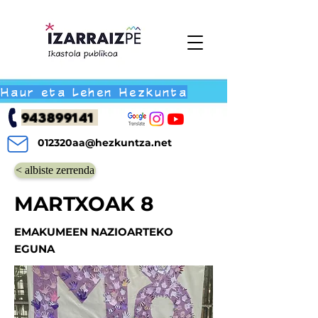
Haur eta Lehen Hezkunta
943899141
012320aa@hezkuntza.net
< albiste zerrenda
MARTXOAK 8
EMAKUMEEN NAZIOARTEKO
EGUNA