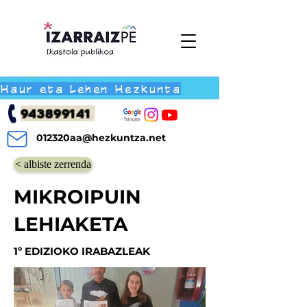
Haur eta Lehen Hezkunta
943899141
012320aa@hezkuntza.net
< albiste zerrenda
MIKROIPUIN
LEHIAKETA
1º EDIZIOKO IRABAZLEAK