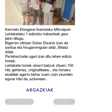
Karmelo Etxegarai Ikastolako Mikroipuin
Lehiaketako 1 edizioko irabazleak gaur
jakin ditugu.
Bigarren zikloan Suhar Etxaniz izan da
saritua eta hirugarrengoan aldiz, Bidatz
Aldai.
Partehartzaile ugari izan ditu lehen edizio
honek.
Lehiaketa honek oinarri batzuk zituen: 150
hitz gehienez, originalitatea... eta honako
esaldiak agertu behar zuen: zain zeunden
eguna iritsi da, azkenean.
ARGAZKIAK
<<<
>>>