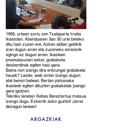
1995. urtean sortu zen Txalaparta Irratia
Ikastolan. Abenduaren 3an 30 urte beteko
ditu hain zuzen ere. Azken aldian geldirik
izan dugun arren eta zuzeneko emisiorik
egingo ez dugun arren, ikasleen
prestutasunari esker, grabaketa
desberdinak egiten hasi gara.
Baina non izango dira entzungai grabaketa
hauek? Laster, web orrian izango dugun
atal berezi batean. Bertan pixkanaka
ikasleek egiten dituzten grabaketak joango
gara igotzen.
Tekniko lanetan Xebas Bereziartua maisua
izango dugu. Eskerrik asko guztioi! Jarrai
dezagun lanean!
ARGAZKIAK