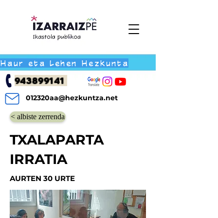
Haur eta Lehen Hezkunta
943899141
012320aa@hezkuntza.net
< albiste zerrenda
TXALAPARTA
IRRATIA
AURTEN 30 URTE