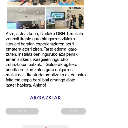
Atzo, asteazkena, Urolako DBH 1.mailako
zenbait ikasle gure hirugarren zikloko
ikasleei beraien esperientziaren berri
ematera etorri ziren. Tarte ederra igaro
zuten, instalazioen inguruko azalpenak
eman zizkien, ikasgaien inguruko
zehaztasun batzuk... Galderak egiteko
unerik ere izan zuten gure seigarren
mailakoek. Ikasturte amaitzeko ez da asko
falta eta etapa berri bati emango diote
laster hasiera. Animo!
ARGAZKIAK
<<<
>>>