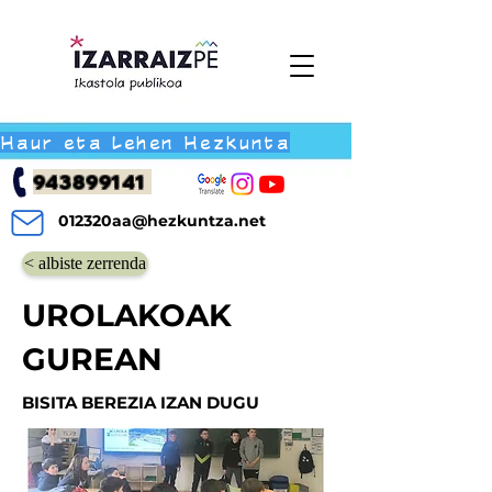
Haur eta Lehen Hezkunta
943899141
012320aa@hezkuntza.net
< albiste zerrenda
UROLAKOAK
GUREAN
BISITA BEREZIA IZAN DUGU